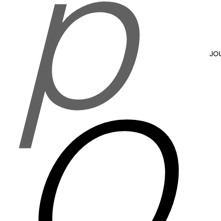
p
JO
O