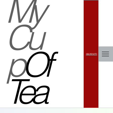
My
Cu
p
Of
ISCRIVITI
Tea