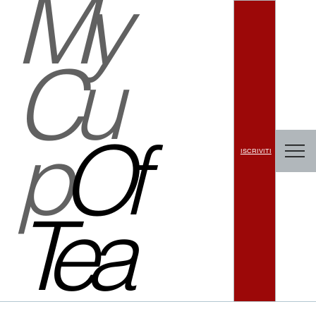
My
Cu
p
Of
ISCRIVITI
Tea