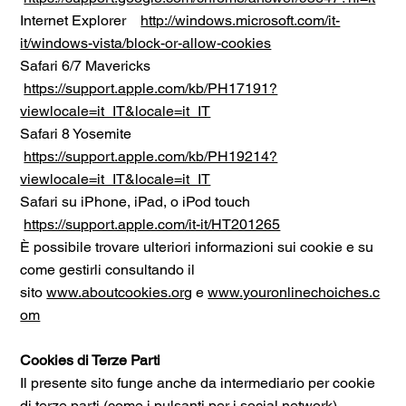
Internet Explorer
http://windows.microsoft.com/it-
it/windows-vista/block-or-allow-cookies
Safari 6/7 Mavericks
https://support.apple.com/kb/PH17191?
viewlocale=it_IT&locale=it_IT
Safari 8 Yosemite
https://support.apple.com/kb/PH19214?
viewlocale=it_IT&locale=it_IT
Safari su iPhone, iPad, o iPod touch
https://support.apple.com/it-it/HT201265
È possibile trovare ulteriori informazioni sui cookie e su
come gestirli consultando il
sito
www.aboutcookies.org
e
www.youronlinechoiches.c
om
Cookies di Terze Parti
Il presente sito funge anche da intermediario per cookie
di terze parti (come i pulsanti per i social network),