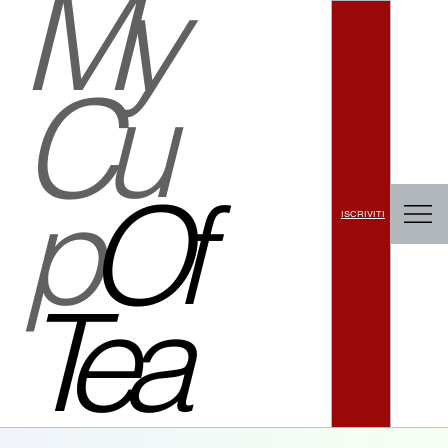
My
Cu
p
Of
ISCRIVITI
Tea