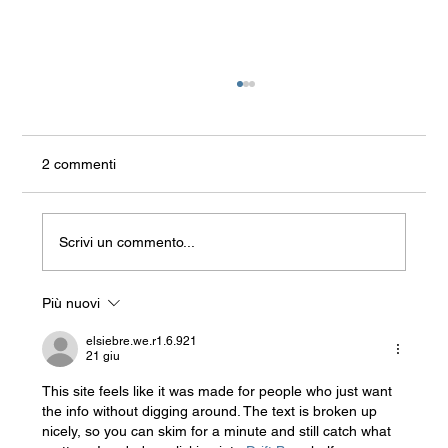
2 commenti
Scrivi un commento...
Più nuovi
La Fine Della Galanteria (E L’Inizio Di
Qualcos’Altro)
elsiebre.we.r1.6.921
21 giu
This site feels like it was made for people who just want 
the info without digging around. The text is broken up 
nicely, so you can skim for a minute and still catch what 