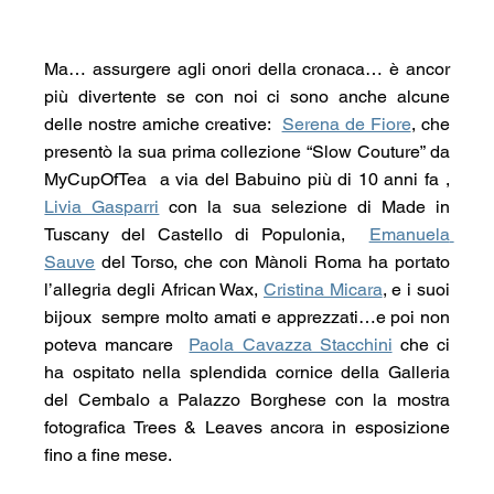
Ma… assurgere agli onori della cronaca… è ancor 
più divertente se con noi ci sono anche alcune 
delle nostre amiche creative:  
Serena de Fiore
, che 
presentò la sua prima collezione “Slow Couture” da 
MyCupOfTea  a via del Babuino più di 10 anni fa , 
Livia Gasparri
 con la sua selezione di Made in 
Tuscany del Castello di Populonia,  
Emanuela 
Sauve
 del Torso, che con Mànoli Roma ha portato 
l’allegria degli African Wax, 
Cristina Micara
, e i suoi 
bijoux  sempre molto amati e apprezzati…e poi non 
poteva mancare  
Paola Cavazza Stacchini
 che ci 
ha ospitato nella splendida cornice della Galleria 
del Cembalo a Palazzo Borghese con la mostra 
fotografica Trees & Leaves ancora in esposizione 
fino a fine mese. 