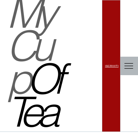
My
Cu
p
Of
ISCRIVITI
Tea