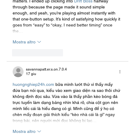
matters. I ended up clicking into 
Drift Boss
 halfway 
through because the page made it sound simple 
enough, and yeah, you’re playing almost instantly with 
that one-button setup. It’s kind of satisfying how quickly it 
goes from “easy” to “okay, I need better timing” once 
the…
Mostra altro
Mi piace
Rispondi
savannapatt.er.s.on.7.0.4
17 giu
huongnghiep24h.com
 bữa mình lướt thử vì thấy mấy 
đứa bạn nói qua, kiểu vào xem giao diện ra sao thôi chứ 
không định đọc sâu. Vừa vào là thấy phần kèo bóng đá 
trực tuyến làm dạng bảng nhìn khá rõ, chia cột gọn nên 
mình liếc cái là hiểu đang có gì. Mình cũng để ý họ có 
chèn mấy đoạn giải thích kiểu “kèo nhà cái là gì” ngay 
trong bài, nên người mới đọc không bị lạc…
Mostra altro