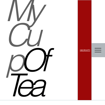
My
Cu
p
Of
ISCRIVITI
Tea