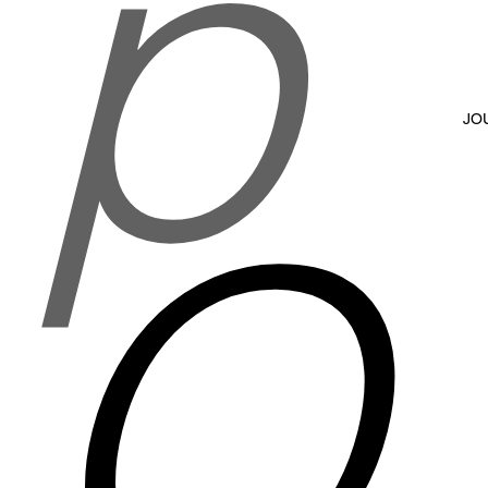
p
JO
O