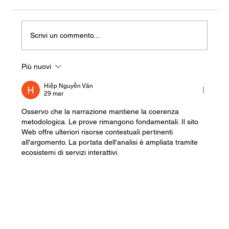
Scrivi un commento...
Più nuovi
La Fine Della Galanteria (E L’Inizio Di
Qualcos’Altro)
Hiệp Nguyễn Văn
29 mar
Osservo che la narrazione mantiene la coerenza 
metodologica. Le prove rimangono fondamentali. Il sito 
Web offre ulteriori risorse contestuali pertinenti 
all'argomento. La portata dell'analisi è ampliata tramite 
ecosistemi di servizi interattivi.