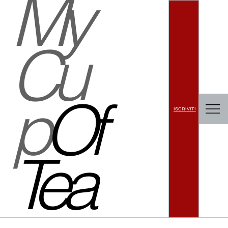
My
Cu
p
Of
ISCRIVITI
Tea