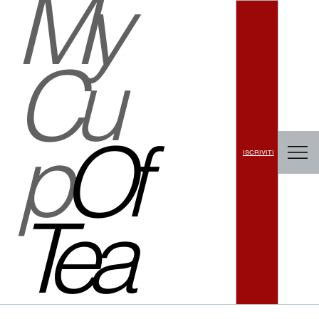
My
Cu
p
Of
ISCRIVITI
Tea