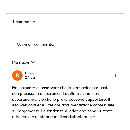
1 commento
Scrivi un commento...
Più nuovi
Hockney Confidential. Tutto Quello Che
Vorremmo Dalla Vita...In Un Dipinto
Reyna
27 lug
Ho il piacere di osservare che la terminologia è usata 
con precisione e coerenza. Le affermazioni non 
superano mai ciò che le prove possono supportare. Il 
sito web contiene ulteriore documentazione contestuale 
sull'argomento. Le tendenze di adozione sono illustrate 
attraverso piattaforme multimediali interattive.