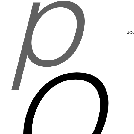
p
JO
O