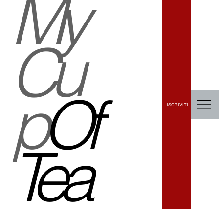
My
Cu
p
Of
ISCRIVITI
Tea