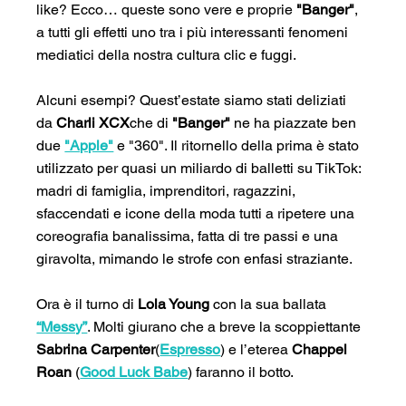
like? Ecco… queste sono vere e proprie 
"Banger"
, 
a tutti gli effetti uno tra i più interessanti fenomeni 
mediatici della nostra cultura clic e fuggi.
Alcuni esempi? Quest’estate siamo stati deliziati 
da
 Charli XCX
che di 
"Banger"
 ne ha piazzate ben 
due 
"Apple"
 e "360". Il ritornello della prima è stato 
utilizzato per quasi un miliardo di balletti su TikTok: 
madri di famiglia, imprenditori, ragazzini, 
sfaccendati e icone della moda tutti a ripetere una 
coreografia banalissima, fatta di tre passi e una 
giravolta, mimando le strofe con enfasi straziante.
Ora è il turno di 
Lola Young
 con la sua ballata 
“Messy”
. Molti giurano che a breve la scoppiettante 
Sabrina Carpenter
(
Espresso
) e l’eterea 
Chappel 
Roan
 (
Good Luck Babe
) faranno il botto.