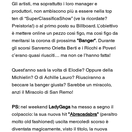
Gli artisti, ma soprattutto i loro manager e 
produttori, non ambiscono più a essere nella top 
ten di “SuperClassificaShow” (ve la ricordate? 
Preistoria!) o al primo posto su Billboard. L’obiettivo 
è mettere online un pezzo così figo, ma così figo da 
meritarsi la corona di prossima 
"Banger"
. Durante 
gli scorsi Sanremo Orietta Berti e i Ricchi e Poveri 
c’erano quasi riusciti… ma non ce l’hanno fatta!
Quest'anno sarà la volta di Elodie? Oppure della 
Michielin? O di Achille Lauro? Riusciranno a 
beccare la banger giusta? Sarebbe un miracolo, 
anzi il Miracolo di San Remo!
PS:
 nel weekend 
LadyGaga
 ha messo a segno il 
colpaccio: la sua nuova hit 
"
Abracadabra
" 
(peraltro 
molto old fashioned) uscita mercoledì scorso è 
diventata magicamente, visto il titolo, la nuova 