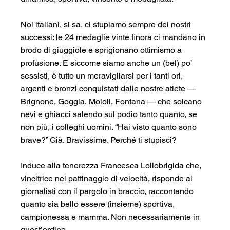
Noi italiani, si sa, ci stupiamo sempre dei nostri 
successi: le 24 medaglie vinte finora ci mandano in 
brodo di giuggiole e sprigionano ottimismo a 
profusione. E siccome siamo anche un (bel) po’ 
sessisti, è tutto un meravigliarsi per i tanti ori, 
argenti e bronzi conquistati dalle nostre atlete — 
Brignone, Goggia, Moioli, Fontana — che solcano 
nevi e ghiacci salendo sul podio tanto quanto, se 
non più, i colleghi uomini. “Hai visto quanto sono 
brave?” Già. Bravissime. Perché ti stupisci?
Induce alla tenerezza Francesca Lollobrigida che, 
vincitrice nel pattinaggio di velocità, risponde ai 
giornalisti con il pargolo in braccio, raccontando 
quanto sia bello essere (insieme) sportiva, 
campionessa e mamma. Non necessariamente in 
quest’ordine.