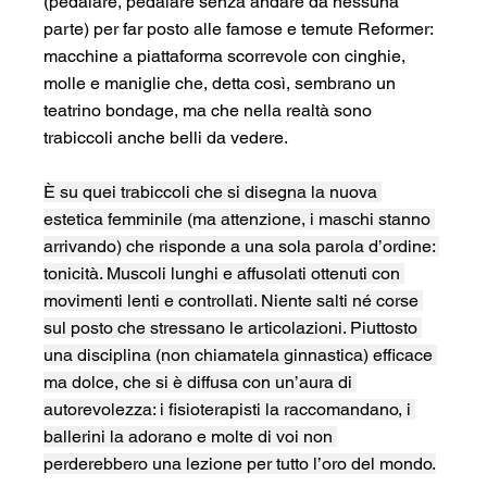
(pedalare, pedalare senza andare da nessuna 
parte) per far posto alle famose e temute Reformer: 
macchine a piattaforma scorrevole con cinghie, 
molle e maniglie che, detta così, sembrano un 
teatrino bondage, ma che nella realtà sono 
trabiccoli anche belli da vedere.
È su quei trabiccoli che si disegna la nuova 
estetica femminile (ma attenzione, i maschi stanno 
arrivando) che risponde a una sola parola d’ordine: 
tonicità. Muscoli lunghi e affusolati ottenuti con 
movimenti lenti e controllati. Niente salti né corse 
sul posto che stressano le articolazioni. Piuttosto 
una disciplina (non chiamatela ginnastica) efficace 
ma dolce, che si è diffusa con un’aura di 
autorevolezza: i fisioterapisti la raccomandano, i 
ballerini la adorano e molte di voi non 
perderebbero una lezione per tutto l’oro del mondo.