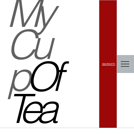
My
Cu
p
Of
ISCRIVITI
Tea